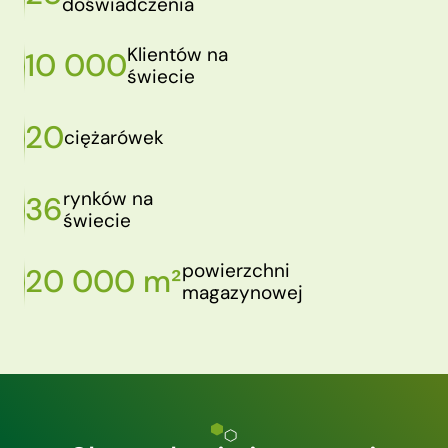
doświadczenia
Klientów na
10 000
świecie
20
ciężarówek
rynków na
36
świecie
powierzchni
20 000 m²
magazynowej