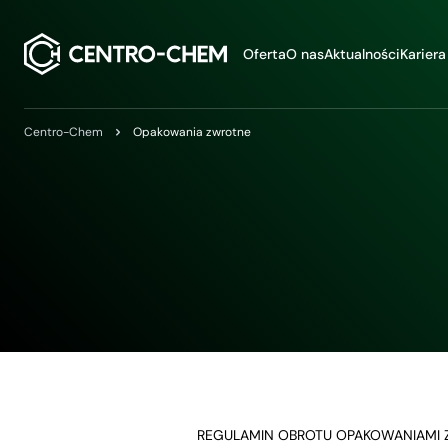
Przejdź do treści
Oferta
O nas
Aktualności
Kariera
Centro-Chem
Opakowania zwrotne
REGULAMIN OBROTU OPAKOWANIAMI