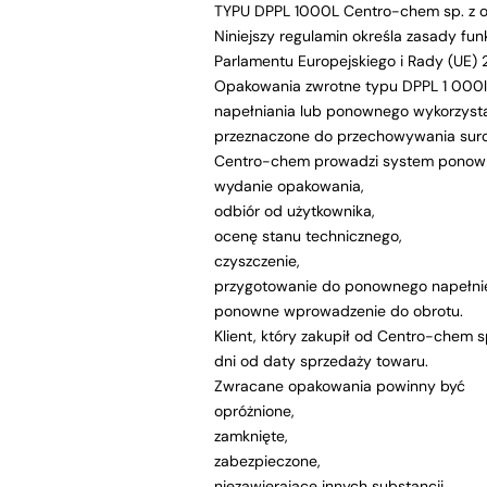
TYPU DPPL 1000L Centro-chem sp. z o.
Niniejszy regulamin określa zasady f
Parlamentu Europejskiego i Rady (UE)
Opakowania zwrotne typu DPPL 1 000l 
napełniania lub ponownego wykorzystan
przeznaczone do przechowywania suro
Centro-chem prowadzi system ponown
wydanie opakowania,
odbiór od użytkownika,
ocenę stanu technicznego,
czyszczenie,
przygotowanie do ponownego napełnie
ponowne wprowadzenie do obrotu.
Klient, który zakupił od Centro-chem 
dni od daty sprzedaży towaru.
Zwracane opakowania powinny być
opróżnione,
zamknięte,
zabezpieczone,
niezawierające innych substancji,