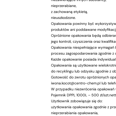
nieprzerabiane,
z zachowaną etykietą,
nieuszkodzone.
Opakowania powinny być wykorzystywa
produktów ani poddawane modyfikac
Opróżnione opakowania będą odbierane
jego kontroli, czyszczenia oraz kwalifi
Opakowania niespełniające wymagań b
procesu zagospodarowania zgodnie z 
Każde opakowanie posiada indywidualn
Opakowania są użytkowane wielokrotn
do recyklingu lub odzysku zgodnie z o
Gotowość do zwrotu opróżnionych opak
iwona.kocot@centro-chem.pl lub telef
W przypadku niezwrócenia opakowań w t
Pojemnik DPPL 1000L – 500 zł/szt.nett
Użytkownik zobowiązuje się do:
użytkowania opakowania zgodnie z prz
nieprzerabiania opakowania,