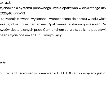
o. sp.k.
unkcjonowania systemu ponownego użycia opakowań wielokrotnego uż
 2025/40 (PPWR).
są zaprojektowane, wykonane i wprowadzone do obrotu w celu wielok
ia zgodnie z przeznaczeniem. Opakowania te stanowią własność Centr
wców dostarczanych przez Centro-chem sp. z o.o. sp.k. na podstaw
ego użycia opakowań DPPL obejmujący:
nia,
sp. z o.o. sp.k. surowiec w opakowaniu DPPL 1 000l zobowiązany jest