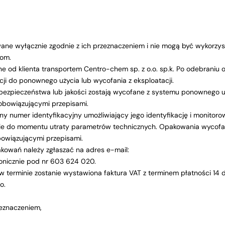
ne wyłącznie zgodnie z ich przeznaczeniem i nie mogą być wykorz
jom.
 od klienta transportem Centro-chem sp. z o.o. sp.k. Po odebrani
kacji do ponownego użycia lub wycofania z eksploatacji.
ezpieczeństwa lub jakości zostają wycofane z systemu ponownego u
obowiązującymi przepisami.
y numer identyfikacyjny umożliwiający jego identyfikację i monitor
ie do momentu utraty parametrów technicznych. Opakowania wycofa
bowiązującymi przepisami.
owań należy zgłaszać na adres e-mail:
onicznie pod nr 603 624 020.
erminie zostanie wystawiona faktura VAT z terminem płatności 14 dn
o.
eznaczeniem,