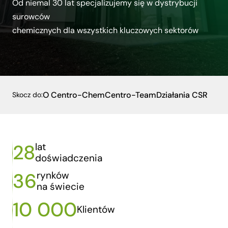
Od niemal 30 lat specjalizujemy się w dystrybucji
surowców
chemicznych dla wszystkich kluczowych sektorów
O Centro-Chem
Centro-Team
Działania CSR
Skocz do:
28
lat
doświadczenia
36
rynków
na świecie
10 000
Klientów