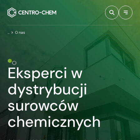
Przejdź do treści
Centro-Chem
O nas
Eksperci w
dystrybucji
surowców
chemicznych