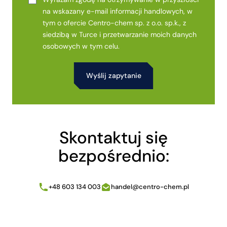
na wskazany e-mail informacji handlowych, w
tym o ofercie Centro-chem sp. z o.o. sp.k., z
siedzibą w Turce i przetwarzanie moich danych
osobowych w tym celu.
Alternative:
Skontaktuj się
bezpośrednio:
+48 603 134 003
handel@centro-chem.pl