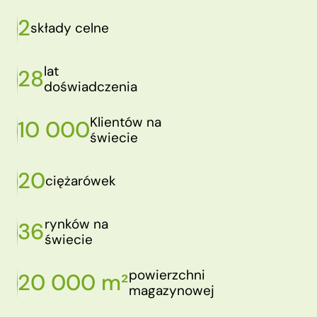
2
składy celne
lat
28
doświadczenia
Klientów na
10 000
świecie
20
ciężarówek
rynków na
36
świecie
powierzchni
20 000 m²
magazynowej