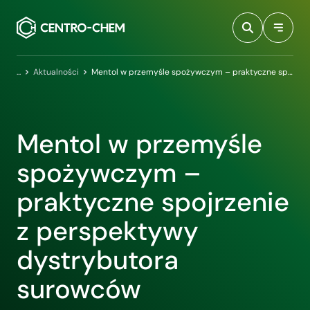
Przejdź do treści
Centro-Chem
Aktualności
Mentol w przemyśle spożywczym – praktyczne spojrzenie z perspektywy dystrybutora surowców
Mentol w przemyśle
spożywczym –
praktyczne spojrzenie
z perspektywy
dystrybutora
surowców