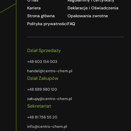
O nas
Regulaminy i certyfikaty
Kariera
Deklaracje i Oświadczenia
Strona główna
Opakowania zwrotne
Polityka prywatności
FAQ
Dział Sprzedaży
+48 603 134 003
handel@centro-chem.pl
Dział Zakupów
+48 889 980 120
zakupy@centro-chem.pl
Sekretariat
+48 81 756 55 20
info@centro-chem.pl