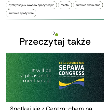
dystrybucja surowców spożywczych
mentol
surowce chemiczne
surowce spożywcze
Przeczytaj także
Spotkaj się z Centro-chem na