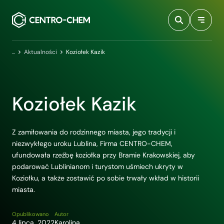
Przejdź do treści
Centro-Chem
Aktualności
Koziołek Kazik
Koziołek Kazik
Z zamiłowania do rodzinnego miasta, jego tradycji i
niezwykłego uroku Lublina, Firma CENTRO-CHEM,
ufundowała rzeźbę koziołka przy Bramie Krakowskiej, aby
podarować Lublinianom i turystom uśmiech ukryty w
Koziołku, a także zostawić po sobie trwały wkład w historii
miasta.
Opublikowano
Autor
4 lipca, 2022
Karolina