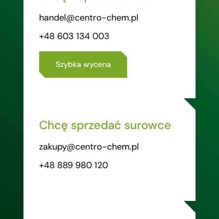
handel@centro-chem.pl
+48 603 134 003
Szybka wycena
Chcę sprzedać surowce
zakupy@centro-chem.pl
+48 889 980 120