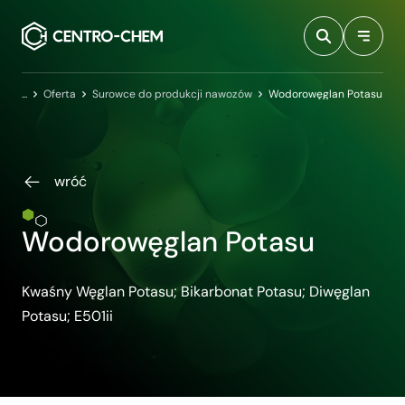
Przejdź do treści
Centro-Chem
Oferta
Surowce do produkcji nawozów
Wodorowęglan Potasu
wróć
Wodorowęglan Potasu
Kwaśny Węglan Potasu; Bikarbonat Potasu; Diwęglan
Potasu; E501ii