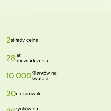
2
składy celne
lat
28
doświadczenia
Klientów na
10 000
świecie
20
ciężarówek
rynków na