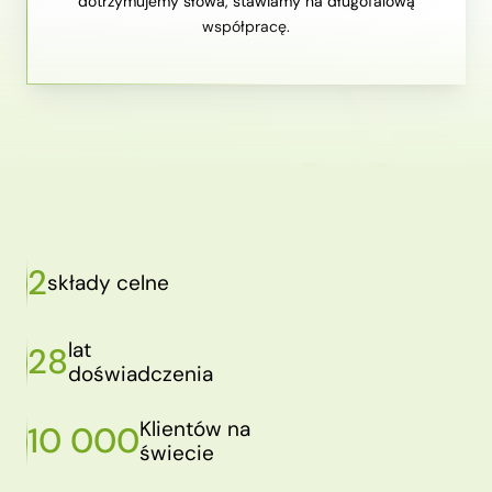
dotrzymujemy słowa, stawiamy na długofalową
współpracę.
2
składy celne
lat
28
doświadczenia
Klientów na
10 000
świecie