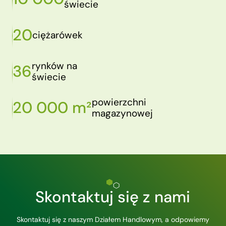
świecie
20
ciężarówek
rynków na
36
świecie
powierzchni
20 000 m²
magazynowej
Skontaktuj się z nami
Skontaktuj się z naszym Działem Handlowym, a odpowiemy