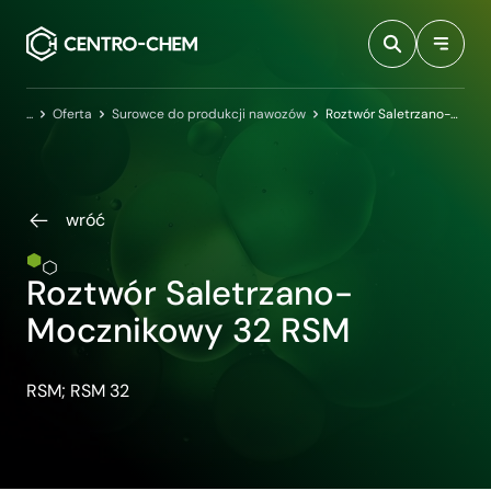
Przejdź do treści
Centro-Chem
Oferta
Surowce do produkcji nawozów
Roztwór Saletrzano-Mocznikowy 32 RSM
wróć
Roztwór Saletrzano-
Mocznikowy 32 RSM
RSM; RSM 32