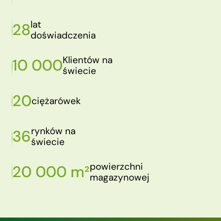
lat
28
doświadczenia
Klientów na
10 000
świecie
20
ciężarówek
rynków na
36
świecie
powierzchni
20 000 m²
magazynowej