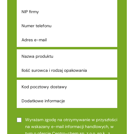
Wyrażam zgodę na otrzymywanie w przyszłości
na wskazany e-mail informacji handlowych, w
tym o ofercie Centro-chem sp. z o.o. sp.k., z