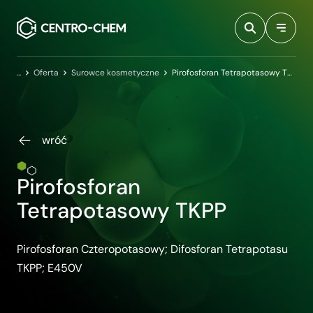
Przejdź do treści
Centro-Chem
Oferta
Surowce kosmetyczne
Pirofosforan Tetrapotasowy TKPP
wróć
Pirofosforan
Tetrapotasowy TKPP
Pirofosforan Czteropotasowy; Difosforan Tetrapotasu
TKPP; E450V