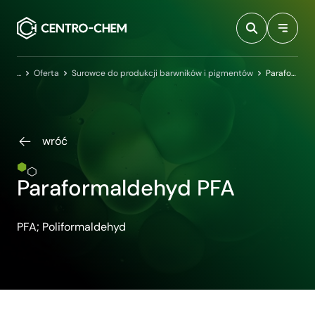
Przejdź do treści
Centro-Chem
Oferta
Surowce do produkcji barwników i pigmentów
Paraformaldehyd PFA
wróć
Paraformaldehyd PFA
PFA; Poliformaldehyd