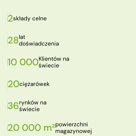
2
składy celne
lat
28
doświadczenia
Klientów na
10 000
świecie
20
ciężarówek
rynków na
36
świecie
powierzchni
20 000 m²
magazynowej