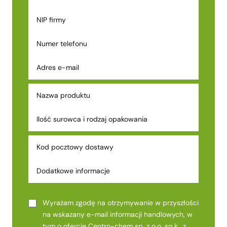
Wyrażam zgodę na otrzymywanie w przyszłości
na wskazany e-mail informacji handlowych, w
tym o ofercie Centro-chem sp. z o.o. sp.k., z