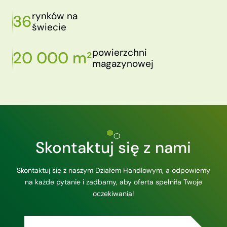
rynków na
36
świecie
powierzchni
20 000 m²
magazynowej
Skontaktuj się z nami
Skontaktuj się z naszym Działem Handlowym, a odpowiemy
na każde pytanie i zadbamy, aby oferta spełniła Twoje
oczekiwania!