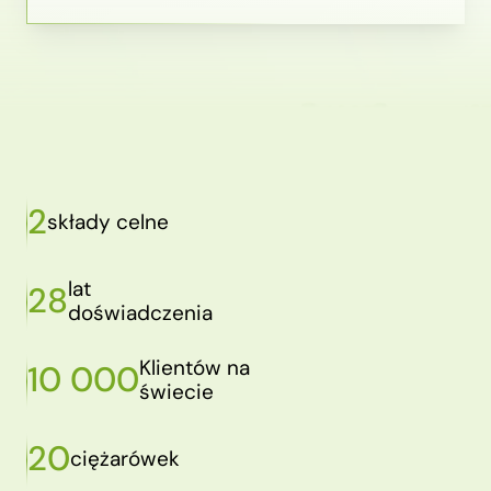
2
składy celne
lat
28
doświadczenia
Klientów na
10 000
świecie
20
ciężarówek