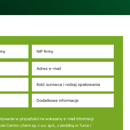
ywanie w przyszłości na wskazany e-mail informacji
ie Centro-chem sp. z o.o. sp.k., z siedzibą w Turce i