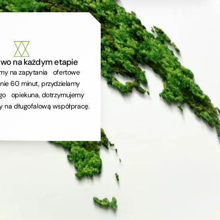
two na każdym etapie
y na zapytania ofertowe
ie 60 minut, przydzielamy
go opiekuna, dotrzymujemy
y na długofalową współpracę.