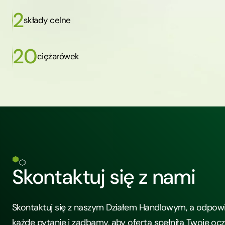
2
składy celne
20
ciężarówek
Skontaktuj się z nami
Skontaktuj się z naszym Działem Handlowym, a odpow
każde pytanie i zadbamy, aby oferta spełniła Twoje oc