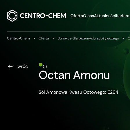
Przejdź do treści
Oferta
O nas
Aktualności
Kariera
Centro-Chem
Oferta
Surowce dla przemysłu spożywczego
O
wróć
Octan Amonu
Sól Amonowa Kwasu Octowego; E264