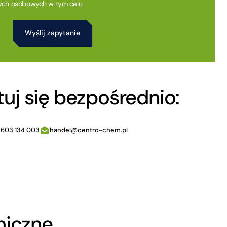
ych osobowych w tym celu.
uj się bezpośrednio:
 603 134 003
handel@centro-chem.pl
miczne