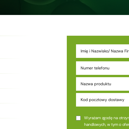
Wyrażam zgodę na otrzym
handlowych, w tym o oferc