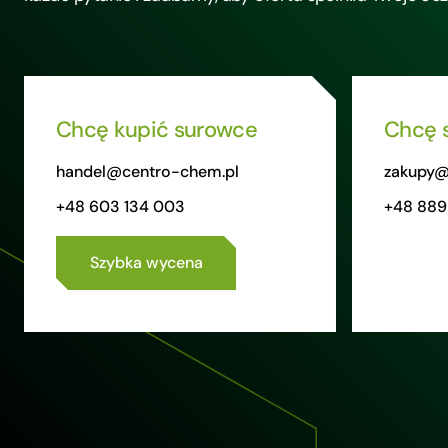
Chcę kupić surowce
Chcę 
handel@centro-chem.pl
zakupy@
+48 603 134 003
+48 889
Szybka wycena