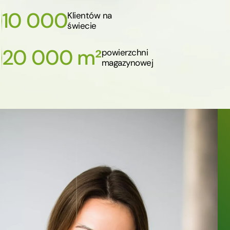
10 000
Klientów na
świecie
20 000 m²
powierzchni
magazynowej