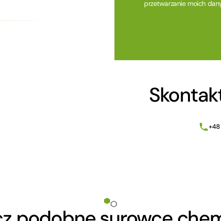
przetwarzanie moich dan
Alternative:
Skontakt
+48
z podobne surowce che