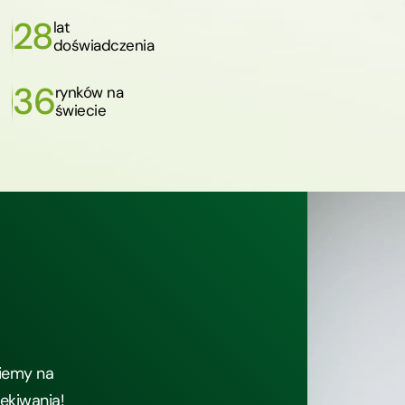
28
lat
doświadczenia
36
rynków na
świecie
iemy na
zekiwania!