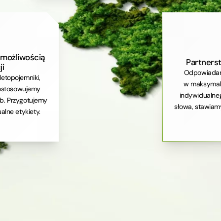
możliwością
Partners
ji
Odpowiadam
letopojemniki,
w maksymaln
 dostosowujemy
indywidualne
b. Przygotujemy
słowa, stawiam
alne etykiety.