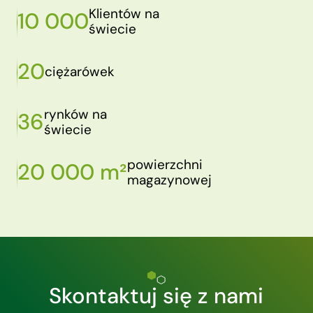
Klientów na
10 000
świecie
20
ciężarówek
rynków na
36
świecie
powierzchni
20 000 m²
magazynowej
Skontaktuj się z nami