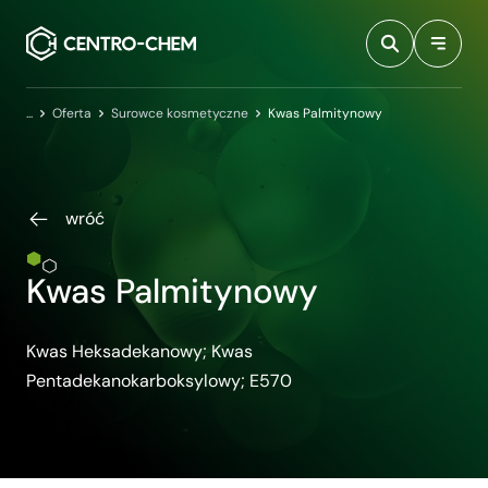
Przejdź do treści
Centro-Chem
Oferta
Surowce kosmetyczne
Kwas Palmitynowy
wróć
Kwas Palmitynowy
Kwas Heksadekanowy; Kwas
Pentadekanokarboksylowy; E570