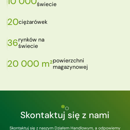
10 000
świecie
20
ciężarówek
rynków na
36
świecie
powierzchni
20 000 m²
magazynowej
Skontaktuj się z nami
Skontaktuj się z naszym Działem Handlowym, a odpowiemy