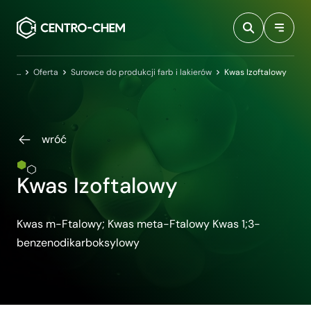
Przejdź do treści
Centro-Chem
Oferta
Surowce do produkcji farb i lakierów
Kwas Izoftalowy
wróć
Kwas Izoftalowy
Kwas m-Ftalowy; Kwas meta-Ftalowy Kwas 1;3-
benzenodikarboksylowy