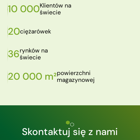
Klientów na
10 000
świecie
20
ciężarówek
rynków na
36
świecie
powierzchni
20 000 m²
magazynowej
Skontaktuj się z nami