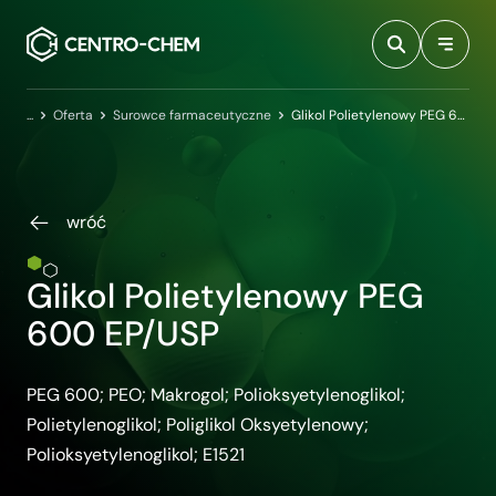
Przejdź do treści
Centro-Chem
Oferta
Surowce farmaceutyczne
Glikol Polietylenowy PEG 600 EP/USP
wróć
Glikol Polietylenowy PEG
600 EP/USP
PEG 600; PEO; Makrogol; Polioksyetylenoglikol;
Polietylenoglikol; Poliglikol Oksyetylenowy;
Polioksyetylenoglikol; E1521