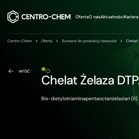
Przejdź do treści
Oferta
O nas
Aktualności
Kariera
Centro-Chem
Oferta
Surowce do produkcji nawozów
Chelat 
wróć
Chelat Żelaza DT
Bis-dietylotriaminapentaoctanżelazian (I