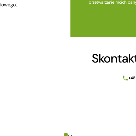
przetwarzanie moich dan
towego;
Alternative:
Skontakt
+48