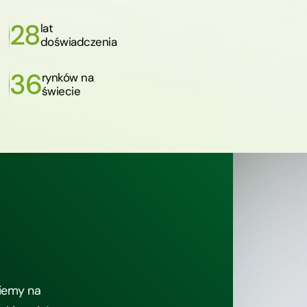
28
lat
doświadczenia
36
rynków na
świecie
iemy na