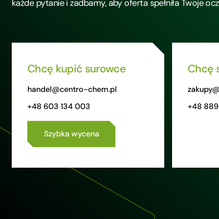
każde pytanie i zadbamy, aby oferta spełniła Twoje oc
Chcę kupić surowce
Chcę 
handel@centro-chem.pl
zakupy@
+48 603 134 003
+48 889
Szybka wycena