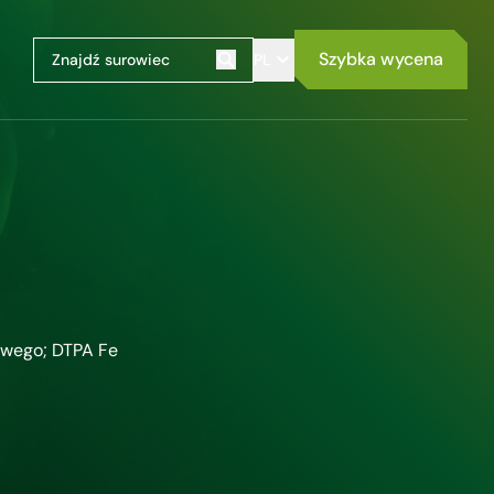
Szybka wycena
PL
Szukaj
owego; DTPA Fe