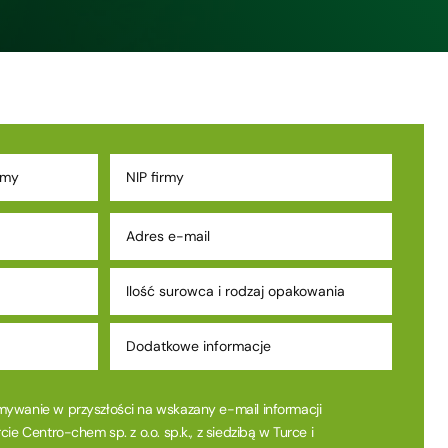
ywanie w przyszłości na wskazany e-mail informacji
ie Centro-chem sp. z o.o. sp.k., z siedzibą w Turce i