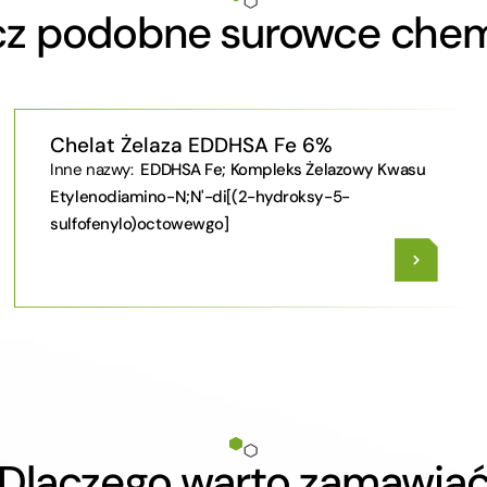
z podobne surowce che
Chelat Żelaza EDDHSA Fe 6%
Inne nazwy:
EDDHSA Fe; Kompleks Żelazowy Kwasu
Etylenodiamino-N;N'-di[(2-hydroksy-5-
sulfofenylo)octowewgo]
Dlaczego warto zamawia