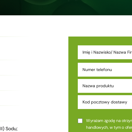
Wyrażam zgodę na otrzym
handlowych, w tym o oferc
II) Sodu;