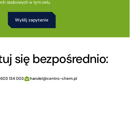
ych osobowych w tym celu.
uj się bezpośrednio:
 603 134 003
handel@centro-chem.pl