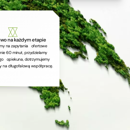
two na każdym etapie
y na zapytania ofertowe
ie 60 minut, przydzielamy
go opiekuna, dotrzymujemy
y na długofalową współpracę.