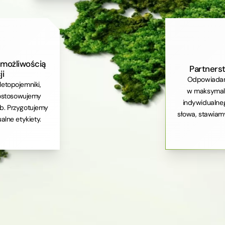
możliwością
Partners
ji
Odpowiadam
letopojemniki,
w maksymaln
 dostosowujemy
indywidualne
b. Przygotujemy
słowa, stawiam
alne etykiety.