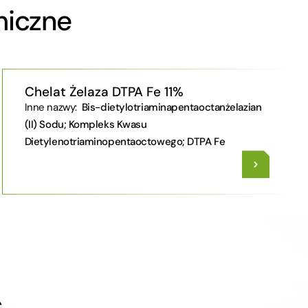
miczne
Chelat Żelaza DTPA Fe 11%
Inne nazwy:
Bis-dietylotriaminapentaoctanżelazian
(II) Sodu; Kompleks Kwasu
Dietylenotriaminopentaoctowego; DTPA Fe
ć