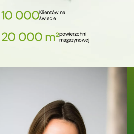
10 000
Klientów na
świecie
20 000 m²
powierzchni
magazynowej