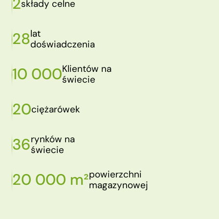
2
składy celne
lat
28
doświadczenia
Klientów na
10 000
świecie
20
ciężarówek
rynków na
36
świecie
powierzchni
20 000 m²
magazynowej