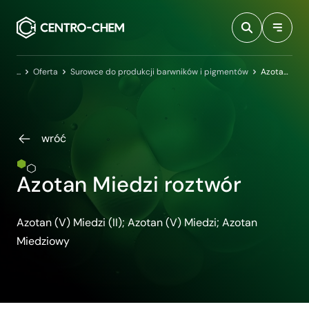
Przejdź do treści
Centro-Chem
Oferta
Surowce do produkcji barwników i pigmentów
Azotan Miedzi roztwór
wróć
Azotan Miedzi roztwór
Azotan (V) Miedzi (II); Azotan (V) Miedzi; Azotan
Miedziowy