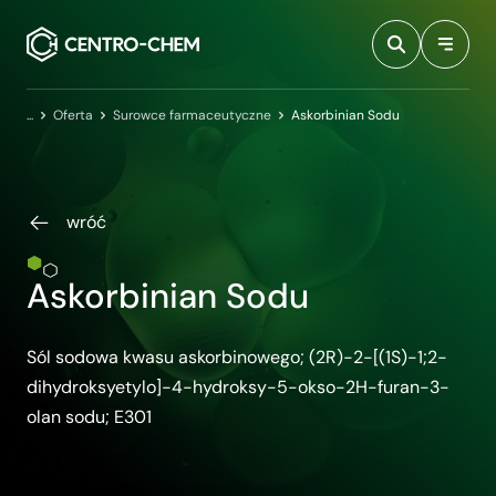
Przejdź do treści
Centro-Chem
Oferta
Surowce farmaceutyczne
Askorbinian Sodu
wróć
Askorbinian Sodu
Sól sodowa kwasu askorbinowego; (2R)-2-[(1S)-1;2-
dihydroksyetylo]-4-hydroksy-5-okso-2H-furan-3-
olan sodu; E301