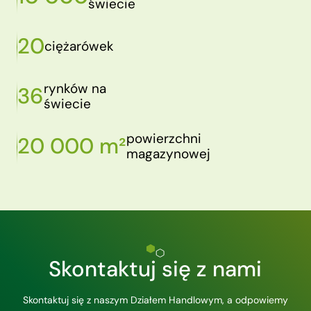
świecie
20
ciężarówek
rynków na
36
świecie
powierzchni
20 000 m²
magazynowej
Skontaktuj się z nami
Skontaktuj się z naszym Działem Handlowym, a odpowiemy