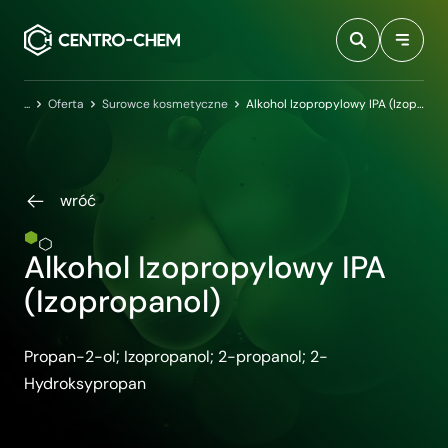
Przejdź do treści
Centro-Chem
Oferta
Surowce kosmetyczne
Alkohol Izopropylowy IPA (Izopropanol)
wróć
Alkohol Izopropylowy IPA
(Izopropanol)
Propan-2-ol; Izopropanol; 2-propanol; 2-
Hydroksypropan