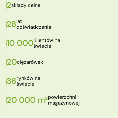
2
składy celne
lat
28
doświadczenia
Klientów na
10 000
świecie
20
ciężarówek
rynków na
36
świecie
powierzchni
20 000 m²
magazynowej