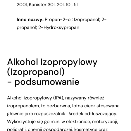
200l, Kanister 30l, 20l, 10l, 5l
Inne nazwy:
Propan-2-ol; Izopropanol; 2-
propanol; 2-Hydroksypropan
Alkohol Izopropylowy
(Izopropanol)
- podsumowanie
Alkohol izopropylowy (IPA), nazywany również
izopropanolem, to bezbarwna, lotna ciecz stosowana
głównie jako rozpuszczalnik i środek odtłuszczający.
Wykorzystuje się go m.in. w elektronice, motoryzacji,
poligrafii, chemii gospodarczej, kosmetyce oraz