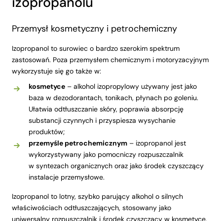
izopropanolu
Przemysł kosmetyczny i petrochemiczny
Izopropanol to surowiec o bardzo szerokim spektrum
zastosowań. Poza przemysłem chemicznym i motoryzacyjnym
wykorzystuje się go także w:
kosmetyce
– alkohol izopropylowy używany jest jako
baza w dezodorantach, tonikach, płynach po goleniu.
Ułatwia odtłuszczanie skóry, poprawia absorpcję
substancji czynnych i przyspiesza wysychanie
produktów;
przemyśle petrochemicznym
– izopropanol jest
wykorzystywany jako pomocniczy rozpuszczalnik
w syntezach organicznych oraz jako środek czyszczący
instalacje przemysłowe.
Izopropanol to lotny, szybko parujący alkohol o silnych
właściwościach odtłuszczających, stosowany jako
uniwersalny rozpuszczalnik i środek czyszczący w kosmetyce,