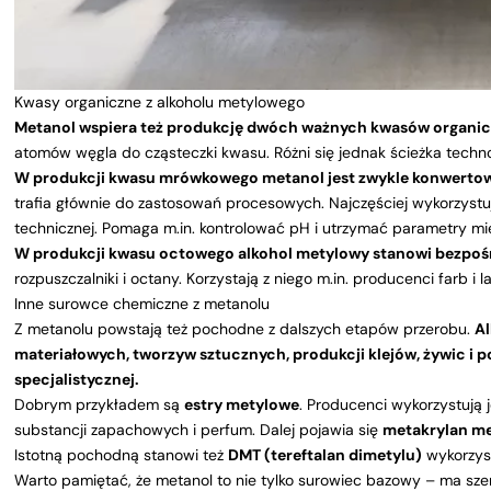
Kwasy organiczne z alkoholu metylowego
Metanol wspiera też produkcję dwóch ważnych kwasów organi
atomów węgla do cząsteczki kwasu. Różni się jednak ścieżka techno
W produkcji kwasu mrówkowego metanol jest zwykle konwertow
trafia głównie do zastosowań procesowych. Najczęściej wykorzystuj
technicznej. Pomaga m.in. kontrolować pH i utrzymać parametry mi
W produkcji kwasu octowego alkohol metylowy stanowi bezpośr
rozpuszczalniki i octany. Korzystają z niego m.in. producenci farb i
Inne surowce chemiczne z metanolu
Z metanolu powstają też pochodne z dalszych etapów przerobu.
A
materiałowych, tworzyw sztucznych, produkcji klejów, żywic i 
specjalistycznej.
Dobrym przykładem są
estry metylowe
. Producenci wykorzystują j
substancji zapachowych i perfum. Dalej pojawia się
metakrylan m
Istotną pochodną stanowi też
DMT (tereftalan dimetylu)
wykorzyst
Warto pamiętać, że metanol to nie tylko surowiec bazowy – ma sze