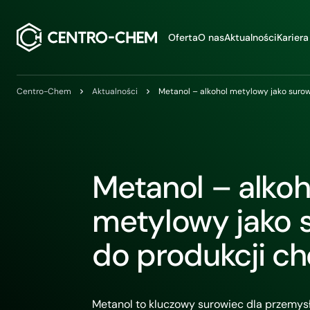
Przejdź do treści
Oferta
O nas
Aktualności
Kariera
Centro-Chem
Aktualności
Metanol – alkohol metylowy jako suro
Metanol – alkoh
metylowy jako 
do produkcji c
Metanol to kluczowy surowiec dla przemy