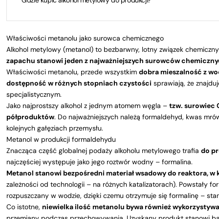
Gdzie kupić alkohol metylowy do produkcji?
Właściwości metanolu jako surowca chemicznego
Alkohol metylowy (metanol)
to bezbarwny, lotny związek chemiczny
zapachu stanowi jeden z najważniejszych surowców chemiczny
Właściwości metanolu, przede wszystkim
dobra mieszalność z wo
dostępność w różnych stopniach czystości
sprawiają, że znajdu
specjalistycznym.
Jako najprostszy alkohol z jednym atomem węgla –
tzw. surowiec 
półproduktów
. Do najważniejszych należą formaldehyd, kwas mr
kolejnych gałęziach przemysłu.
Metanol w produkcji formaldehydu
Znacząca część globalnej podaży alkoholu metylowego trafia
do p
najczęściej występuje jako jego roztwór wodny –
formalina
.
Metanol stanowi bezpośredni materiał wsadowy do reaktora, w 
zależności od technologii – na różnych katalizatorach). Powstały
rozpuszczany w wodzie, dzięki czemu otrzymuje się formalinę – s
Co istotne,
niewielka ilość metanolu bywa również wykorzystywan
przemiany podczas przechowywania. Uzyskany produkt stanowi ba