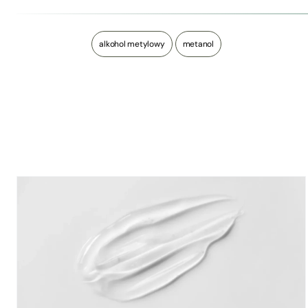
alkohol metylowy
metanol