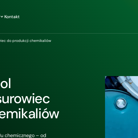
Kontakt
wiec do produkcji chemikaliów
ol
surowiec
hemikaliów
słu chemicznego – od