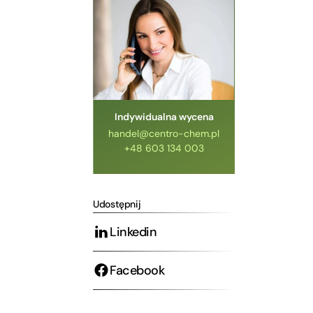
Indywidualna wycena
handel@centro-chem.pl
+48 603 134 003
Udostępnij
Linkedin
Facebook