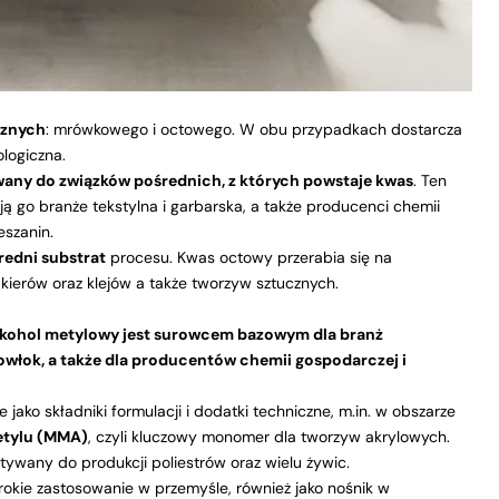
cznych
:
mrówkowego
i
octowego
. W obu przypadkach dostarcza
logiczna.
any do związków pośrednich, z których powstaje kwas
. Ten
ą go branże tekstylna i garbarska, a także producenci chemii
eszanin.
edni substrat
procesu. Kwas octowy przerabia się na
 lakierów oraz klejów a także tworzyw sztucznych.
lkohol metylowy jest surowcem bazowym dla branż
powłok, a także dla producentów chemii gospodarczej i
e jako składniki formulacji i dodatki techniczne, m.in. w obszarze
etylu (MMA)
, czyli kluczowy monomer dla tworzyw akrylowych.
ywany do produkcji poliestrów oraz wielu żywic.
rokie zastosowanie w przemyśle, również jako nośnik w