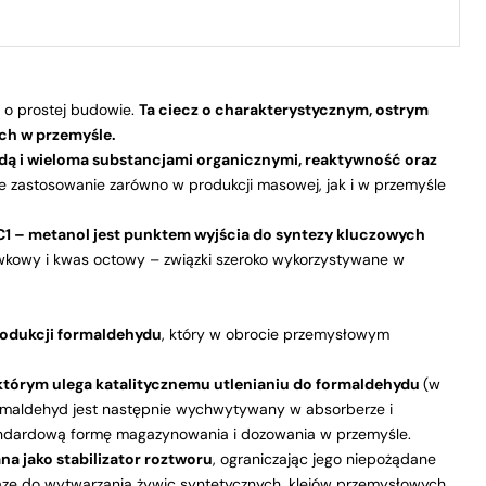
 o prostej budowie.
Ta ciecz o charakterystycznym, ostrym
ch w przemyśle.
dą i wieloma substancjami organicznymi, reaktywność oraz
je zastosowanie zarówno w produkcji masowej, jak i w przemyśle
C1 – metanol jest punktem wyjścia do syntezy kluczowych
ówkowy i kwas octowy – związki szeroko wykorzystywane w
rodukcji formaldehydu
, który w obrocie przemysłowym
którym ulega katalitycznemu utlenianiu do formaldehydu
(w
 formaldehyd jest następnie wychwytywany w absorberze i
tandardową formę magazynowania i dozowania w przemyśle.
a jako stabilizator roztworu
, ograniczając jego niepożądane
zę do wytwarzania żywic syntetycznych, klejów przemysłowych