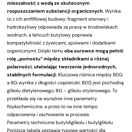
mieszalność z wodą ze skutecznym
rozpuszczaniem substancji organicznych
. Wynika
to z ich amfifilowej budowy: fragment eterowy i
hydroksylowy odpowiada za pracę w środowiskach
wodnych, a łańcuch butylowy poprawia
kompatybilność z żywicami, spoiwami i dodatkami
organicznymi. Dzięki temu
oba surowce mogą pełnić
rolę „pomostu” między składnikami o różnej
polarności, ułatwiając tworzenie jednorodnych,
stabilnych formulacji.
Kluczowa różnica między BDG
a BG wynika z długości cząsteczki. BDG jest pochodną
glikolu dietylenowego, BG – glikolu etylenowego. To
przekłada się na wyraźnie inne parametry
fizykochemiczne, a przez to na inne tempo
odparowania i zachowanie w procesie.
Parametry techniczne butyldiglikolu i butylglikolu
Poniższa tabela zestawia typowe wartości dla