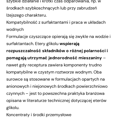
szybkie działanie i krótki czas odparowania, np. w
środkach szybkoschnących lub przy zabrudzeń
lżejszego charakteru.
Kompatybilność z surfaktantami i praca w układach
wodnych
Formulacje czyszczące opierają się zwykle na wodzie i
surfaktantach. Etery glikolu
wspierają
rozpuszczalność składników o różnej polarności i
pomagają utrzymać jednorodność mieszaniny
–
nawet gdy receptura zawiera komponenty trudno
kompatybilne w czystym roztworze wodnym. Oba
surowce są stosowane w formulacjach opartych na
anionowych i niejonowych środkach powierzchniowo
czynnych – jest to powszechna praktyka branżowa
opisana w literaturze technicznej dotyczącej eterów
glikolu.
Koncentraty i środki przemysłowe