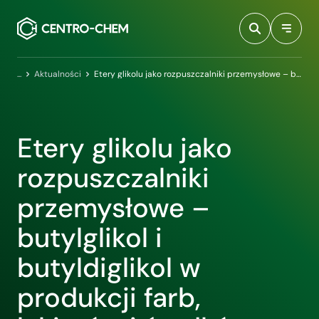
Przejdź do treści
Centro-Chem
Aktualności
Etery glikolu jako rozpuszczalniki przemysłowe – butylglikol i butyldiglikol w produkcji farb, lakierów i środków czystości
Etery glikolu jako
rozpuszczalniki
przemysłowe –
butylglikol i
butyldiglikol w
produkcji farb,