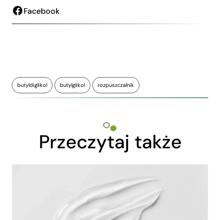
Facebook
butyldiglikol
butylglikol
rozpuszczalnik
Przeczytaj także