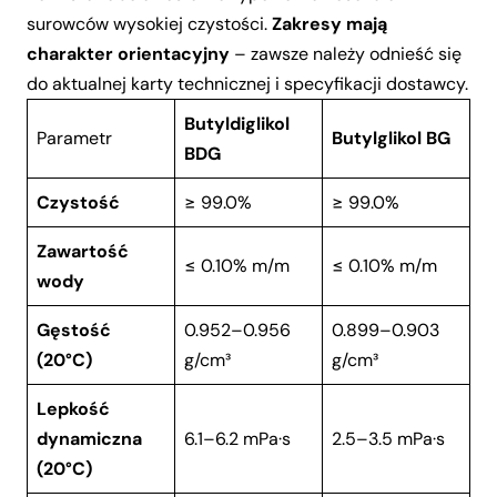
surowców wysokiej czystości.
Zakresy mają
charakter orientacyjny
– zawsze należy odnieść się
do aktualnej karty technicznej i specyfikacji dostawcy.
Butyldiglikol
Parametr
Butylglikol BG
BDG
Czystość
≥ 99.0%
≥ 99.0%
Zawartość
≤ 0.10% m/m
≤ 0.10% m/m
wody
Gęstość
0.952–0.956
0.899–0.903
(20°C)
g/cm³
g/cm³
Lepkość
dynamiczna
6.1–6.2 mPa·s
2.5–3.5 mPa·s
(20°C)