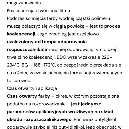
magazynowania.
Koalescencja i tworzenie filmu
Podczas schnięcia farby wodnej cząstki polimeru
muszą połączyć się w ciągłą powłokę – jest to
proces
koalescencji
. Jego przebieg jest częściowo
uzależniony od tempa odparowania
rozpuszczalnika
: im wolniej odparowuje, tym dłużej
trwa okno koalescencji. BDG wrze w zakresie 226–
234°C, BG – 168–172°C, co bezpośrednio przekłada się
na różnicę w czasie schnięcia formulacji zawierających
te surowce.
Czas otwarty i aplikacja
Czas otwarty farby
– okres, w którym pozostaje ona
podatna na rozprowadzanie –
jest jednym z
parametrów aplikacyjnych wrażliwych na skład
układu rozpuszczalnikowego
. Ponieważ butylglikol
odparowuje szybciej niż butyldiglikol, jego obecność w