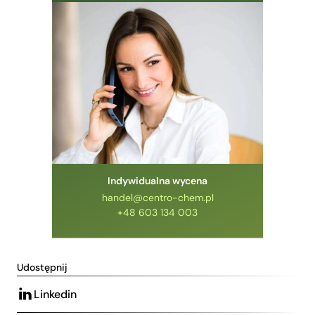
Indywidualna wycena
handel@centro-chem.pl
+48 603 134 003
Udostępnij
Linkedin