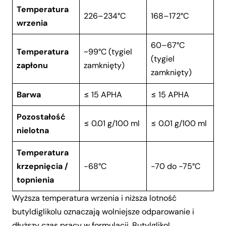
Temperatura
226–234°C
168–172°C
wrzenia
60–67°C
Temperatura
~99°C (tygiel
(tygiel
zapłonu
zamknięty)
zamknięty)
Barwa
≤ 15 APHA
≤ 15 APHA
Pozostałość
≤ 0.01 g/100 ml
≤ 0.01 g/100 ml
nielotna
Temperatura
krzepnięcia /
−68°C
−70 do −75°C
topnienia
Wyższa temperatura wrzenia i niższa lotność
butyldiglikolu oznaczają wolniejsze odparowanie i
dłuższy czas pracy w formulacji. Butylglikol