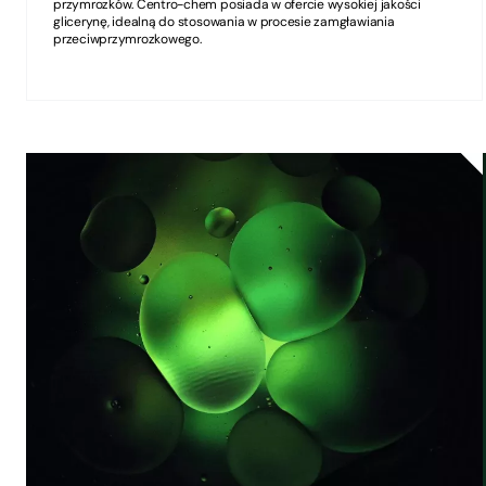
przymrozków. Centro-chem posiada w ofercie wysokiej jakości
glicerynę, idealną do stosowania w procesie zamgławiania
przeciwprzymrozkowego.