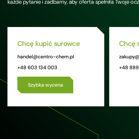
każde pytanie i zadbamy, aby oferta spełniła Twoje oc
Chcę kupić surowce
Chcę 
handel@centro-chem.pl
zakupy@
+48 603 134 003
+48 889
Szybka wycena