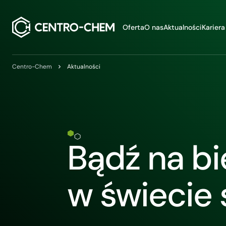
Przejdź do treści
Oferta
O nas
Aktualności
Kariera
Centro-Chem
Aktualności
Bądź na b
w świecie