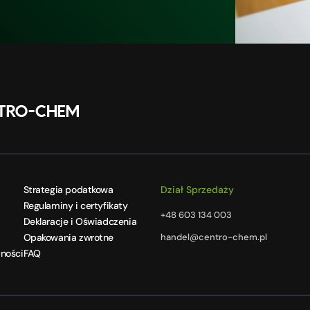
Strategia podatkowa
Dział Sprzedaży
Regulaminy i certyfikaty
+48 603 134 003
Deklaracje i Oświadczenia
Opakowania zwrotne
handel@centro-chem.pl
tności
FAQ