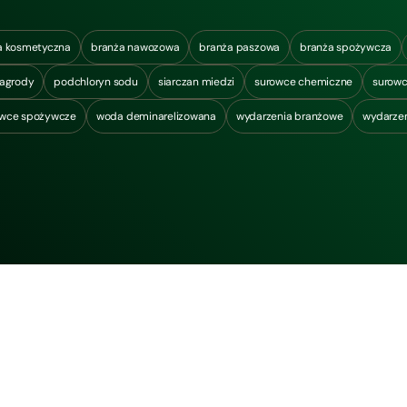
a kosmetyczna
branża nawozowa
branża paszowa
branża spożywcza
agrody
podchloryn sodu
siarczan miedzi
surowce chemiczne
surowc
owce spożywcze
woda deminarelizowana
wydarzenia branżowe
wydarzen