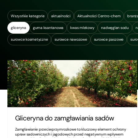
Wszystkie kategorie
aktualności
Aktualności Centro-chem
branż
gliceryna
guma ksantanowa
kwas mlekowy
nadwęglan sodu
n
surowce kosmetyczne
surowce nawozowe
surowce paszowe
sur
Gliceryna do zamgławiania sadów
Zamgławianie przeciwprzymrozkowe to kluczowy element ochrony
upraw sadowniczych i jagodowych przed negatywnym wpływem