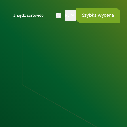
Szybka wycena
PL
Szukaj