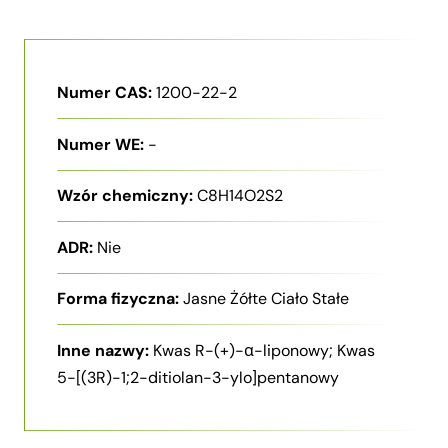
Numer CAS:
1200-22-2
Numer WE:
-
Wzór chemiczny:
C8H14O2S2
ADR:
Nie
Forma fizyczna:
Jasne Żółte Ciało Stałe
Inne nazwy:
Kwas R-(+)-α-liponowy; Kwas
5-[(3R)-1;2-ditiolan-3-ylo]pentanowy