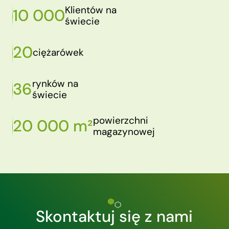
Klientów na
10 000
świecie
20
ciężarówek
rynków na
36
świecie
powierzchni
20 000 m²
magazynowej
Skontaktuj się z nami