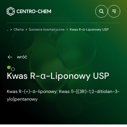
Przejdź do treści
Centro-Chem
Oferta
Surowce kosmetyczne
Kwas R-α-Liponowy USP
wróć
Kwas R-α-Liponowy USP
Kwas R-(+)-α-liponowy; Kwas 5-[(3R)-1;2-ditiolan-3-
ylo]pentanowy